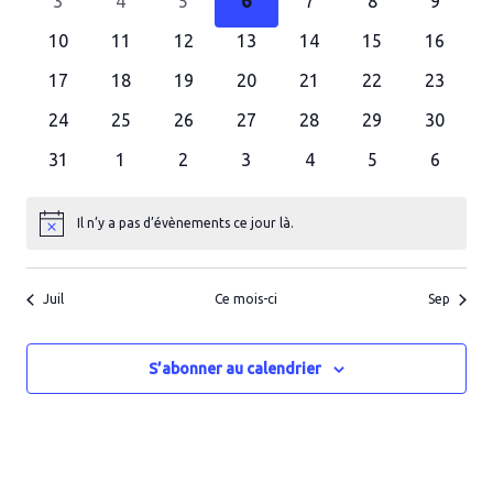
0
0
0
0
0
0
0
Évènements
3
4
5
6
7
8
9
évènements
évènements
évènements
évènements
évènements
évènements
évènem
vues
0
0
0
0
0
0
0
10
11
12
13
14
15
16
évènements
évènements
évènements
évènements
évènements
évènements
évèneme
Évène
0
0
0
0
0
0
0
17
18
19
20
21
22
23
évènements
évènements
évènements
évènements
évènements
évènements
évèneme
0
0
0
0
0
0
0
24
25
26
27
28
29
30
évènements
évènements
évènements
évènements
évènements
évènements
évèneme
0
0
0
0
0
0
0
31
1
2
3
4
5
6
évènements
évènements
évènements
évènements
évènements
évènements
évènem
Il n’y a pas d’évènements ce jour là.
Notice
Juil
Ce mois-ci
Sep
S’abonner au calendrier