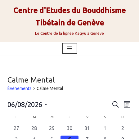
Centre d'Etudes du Bouddhisme
Aller
Tibétain de Genève
au
contenu
Le Centre de la lignée Kagyu à Genève
Calme Mental
Évènements
Calme Mental
Reche
Nav
06/08/2026
Recherche
Mois
de
Sélectionnez
et
Calendrier
L
M
M
J
V
S
D
vue
une
naviga
Évè
0
0
0
0
0
0
0
de
27
28
29
30
31
1
2
date.
évènements
évènements
évènements
évènements
évènements
évènements
évènem
de