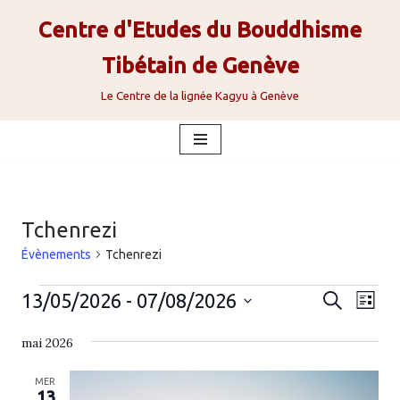
Centre d'Etudes du Bouddhisme
Aller
Tibétain de Genève
au
contenu
Le Centre de la lignée Kagyu à Genève
Tchenrezi
Évènements
Tchenrezi
Reche
Nav
13/05/2026
 - 
07/08/2026
Recherche
Liste
de
Sélectionnez
et
vue
mai 2026
une
naviga
Évè
date.
MER
de
13