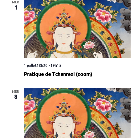
MER
1
1 juillet18h30
-
19h15
Pratique de Tchenrezi (zoom)
MER
8