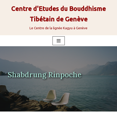
Centre d'Etudes du Bouddhisme
Aller
Tibétain de Genève
au
contenu
Le Centre de la lignée Kagyu à Genève
Shabdrung Rinpoche