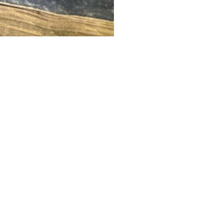
arque la naissance, l’éveil et le
rmuler des prières et des
nous affranchir du cycle de la
ak sambuddha, l’éveil parfait.
spirations en ce jour spécial ;
n retrouvant en ligne vos amis du
ent fastes ou chacun à sa guise.