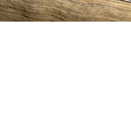
 partageait un message à la veille du Vesak, le jour qui m
 son adresse, Karmapa demandait aux pratiquants de fo
esak pour formuler des prières et des aspirations afin de 
e les traces du révéré Bouddha et atteindre l’état de samy
nt pure est une excellente façon de formuler prières et a
s à réciter les Cinq Soutras souverains, soit seul, soit e
tions en groupe. »
 se réciter quotidiennement, lors de jours particulièrem