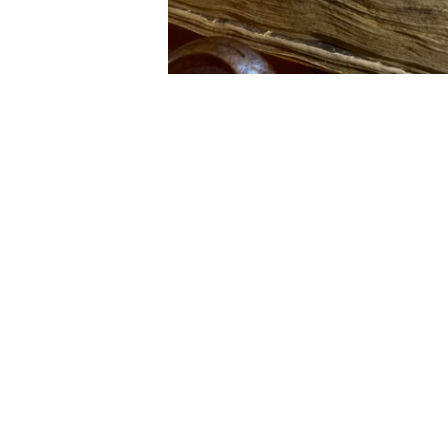
Le 25 mai 2021, Karmapa Thayé Dorjé
décès du bouddha Shakyamuni. Dans
aspirations en ces termes :
« Profitons surtout de ce jour de V
naissance et de la mort, pour suivr
S’appuyer sur une parole parfaiteme
j’encourage donc chacun d’entre vou
Dharma et en pratiquant ces récita
Ces Cinq Soutras souverains peuvent