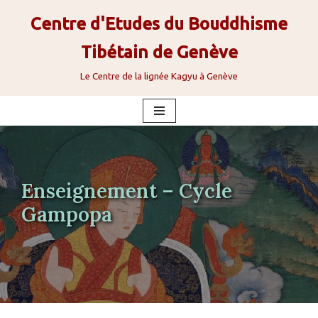
Centre d'Etudes du Bouddhisme
Aller
Tibétain de Genève
au
contenu
Le Centre de la lignée Kagyu à Genève
Enseignement – Cycle
Gampopa