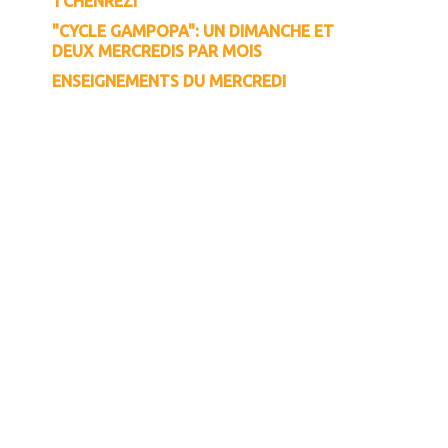
TCHENREZI
"CYCLE GAMPOPA": UN DIMANCHE ET
DEUX MERCREDIS PAR MOIS
ENSEIGNEMENTS DU MERCREDI
LES CINQ SŪTRAS ROYAUX
GROUPE DE PARTAGE
COURS DE TIBÉTAIN 2025-2026
LES ACTIVITÉS "EN EXTÉRIEUR"
LES ATELIERS DU DHARMA
Inscrivez-vous à notre
infolettre !